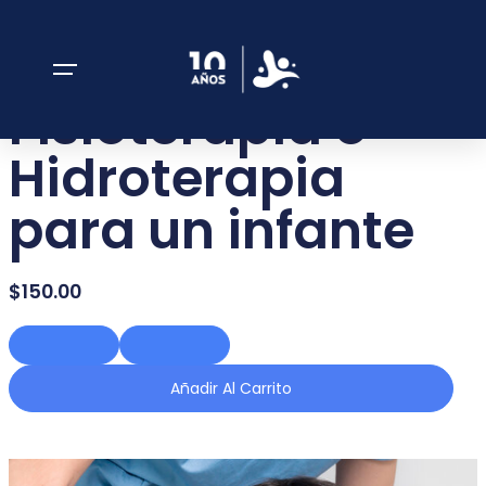
SKU: FGA_DONACIONES_150B
$150 una
Fisioterapia o
Hidroterapia
para un infante
$
150.00
Añadir Al Carrito