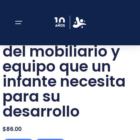
SKU: FGA_DONACIONES_86
$86 para el
mantenimiento
del mobiliario y
equipo que un
infante necesita
para su
desarrollo
$
86.00