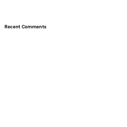
Recent Comments
No hay comentarios que mostrar.
Copyright © 2026 Fundación
Grupo Andrade. Todos los
derechos reservados.